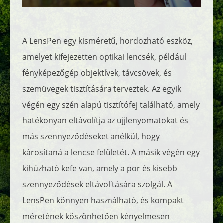
A LensPen egy kisméretű, hordozható eszköz,
amelyet kifejezetten optikai lencsék, például
fényképezőgép objektívek, távcsövek, és
szemüvegek tisztítására terveztek. Az egyik
végén egy szén alapú tisztítófej található, amely
hatékonyan eltávolítja az ujjlenyomatokat és
más szennyeződéseket anélkül, hogy
károsítaná a lencse felületét. A másik végén egy
kihúzható kefe van, amely a por és kisebb
szennyeződések eltávolítására szolgál. A
LensPen könnyen használható, és kompakt
méretének köszönhetően kényelmesen