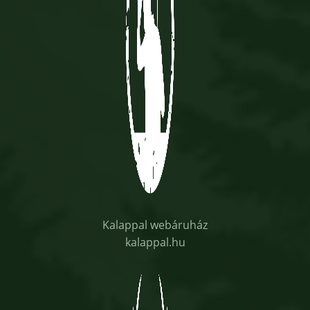
Kalappal webáruház
kalappal.hu