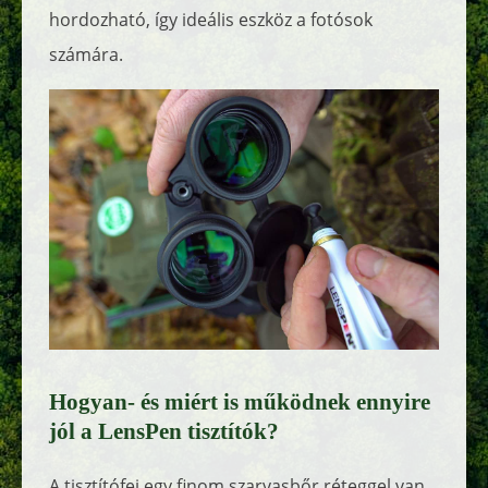
hordozható, így ideális eszköz a fotósok
számára.
Hogyan- és miért is működnek ennyire
jól a LensPen tisztítók?
A tisztítófej egy finom szarvasbőr réteggel van