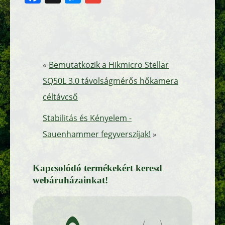
«
Bemutatkozik a Hikmicro Stellar
SQ50L 3.0 távolságmérős hőkamera
céltávcső
Stabilitás és Kényelem -
Sauenhammer fegyverszíjak!
»
Kapcsolódó termékekért keresd
webáruházainkat!