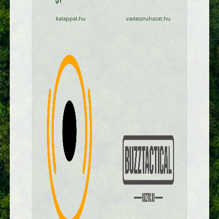
kalappal.hu
vadaszruhazat.hu