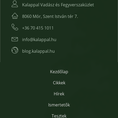
Kalappal Vadász és Fegyverszaküzlet
8060 Mór, Szent István tér 7.
+36 70 415 1011
info@kalappal.hu
blog.kalappal.hu
Kezdőlap
Cikkek
Hírek
Ismertetők
Tesztek