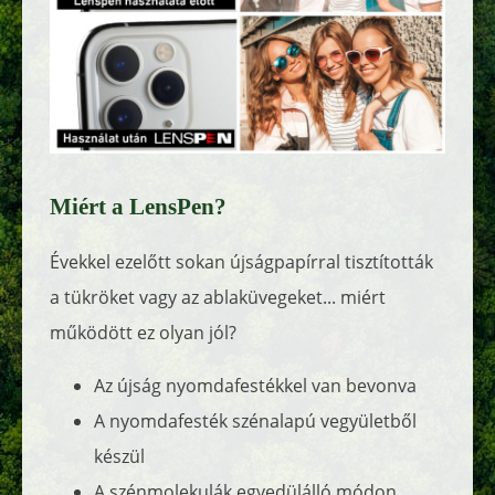
Miért a LensPen?
Évekkel ezelőtt sokan újságpapírral tisztították
a tükröket vagy az ablaküvegeket... miért
működött ez olyan jól?
Az újság nyomdafestékkel van bevonva
A nyomdafesték szénalapú vegyületből
készül
A szénmolekulák egyedülálló módon