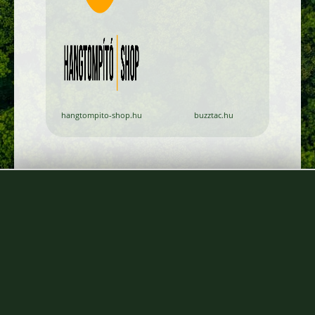
hangtompito-shop.hu
buzztac.hu