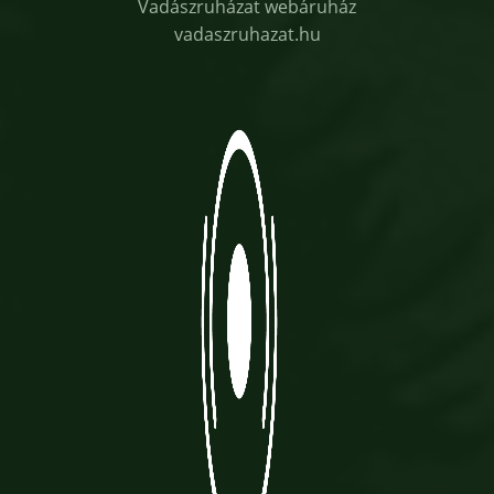
Vadászruházat webáruház
vadaszruhazat.hu