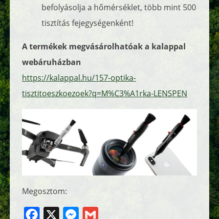
befolyásolja a hőmérséklet, több mint 500
tisztítás fejegységenként!
A termékek megvásárolhatóak a kalappal
webáruházban
https://kalappal.hu/157-optika-
tisztitoeszkoezoek?q=M%C3%A1rka-LENSPEN
Megosztom:
Facebook
X
Messenger
Gmail