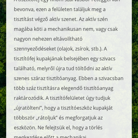
bevonva, ezen a felületen találjuk meg a
tisztítást végző aktív szenet. Az aktív szén
magába köti a mechanikusan nem, vagy csak
nagyon nehezen eltávolítható
szennyeződéseket (olajok, zsírok, stb.). A
tisztítófej kupakjának belsejében egy szivacs
található, melyről újra tud töltődni az aktív
szenes száraz tisztítóanyag. Ebben a szivacsban
több száz tisztításra elegendő tisztítóanyag
raktározódik. A tisztítófelületet úgy tudjuk
„újratölteni”, hogy a tisztítóeszköz kupakját
többször „rátoljuk” és megforgatjuk az
eszközön. Ne felejtsük el, hogy a törlés
megkezdése előtt a mechanikai