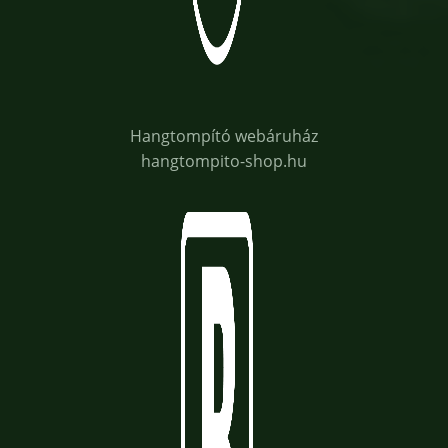
Hangtompító webáruház
hangtompito-shop.hu