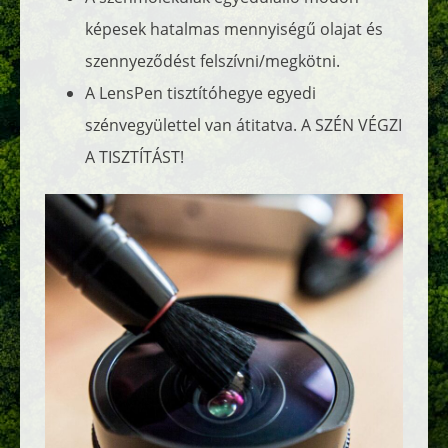
képesek hatalmas mennyiségű olajat és
szennyeződést felszívni/megkötni.
A LensPen tisztítóhegye egyedi
szénvegyülettel van átitatva. A SZÉN VÉGZI
A TISZTÍTÁST!