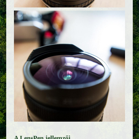
A LensPen jellemzői