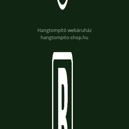
Hangtompító webáruház
hangtompito-shop.hu