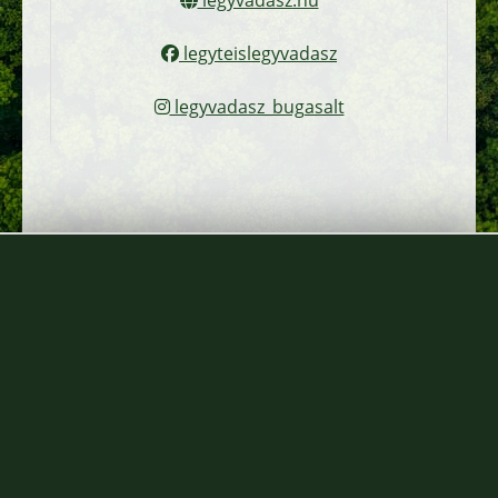
legyvadasz.hu
legyteislegyvadasz
legyvadasz_bugasalt