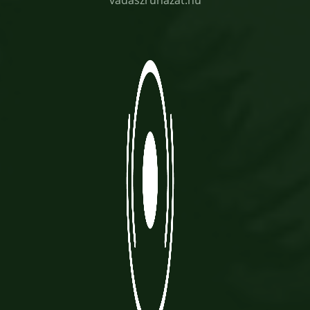
vadaszruhazat.hu