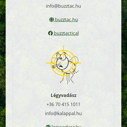
info@buzztac.hu
buzztac.hu
buzztactical
Légyvadász
+36 70 415 1011
info@kalappal.hu