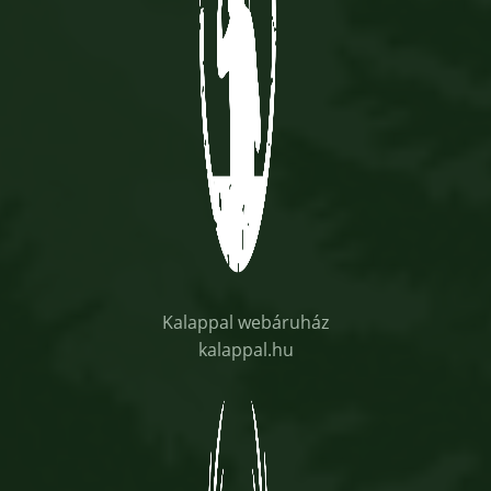
Kalappal webáruház
kalappal.hu