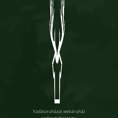
Vadászruházat webáruház