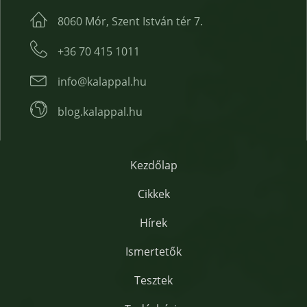
8060 Mór, Szent István tér 7.
+36 70 415 1011
info@kalappal.hu
blog.kalappal.hu
Kezdőlap
Cikkek
Hírek
Ismertetők
Tesztek