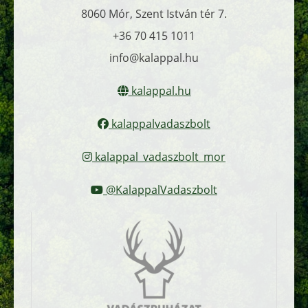
8060 Mór, Szent István tér 7.
+36 70 415 1011
info@kalappal.hu
kalappal.hu
kalappalvadaszbolt
kalappal_vadaszbolt_mor
@KalappalVadaszbolt