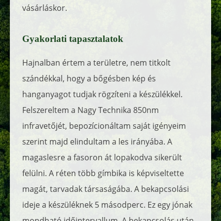
vásárláskor.
Gyakorlati tapasztalatok
Hajnalban értem a területre, nem titkolt
szándékkal, hogy a bőgésben kép és
hanganyagot tudjak rögzíteni a készülékkel.
Felszereltem a Nagy Technika 850nm
infravetőjét, bepozícionáltam saját igényeim
szerint majd elindultam a les irányába. A
magaslesre a fasoron át lopakodva sikerült
felülni. A réten több gímbika is képviseltette
magát, tarvadak társaságába. A bekapcsolási
ideje a készüléknek 5 másodperc. Ez egy jónak
mondható időintervallum. A bekapcsolás után