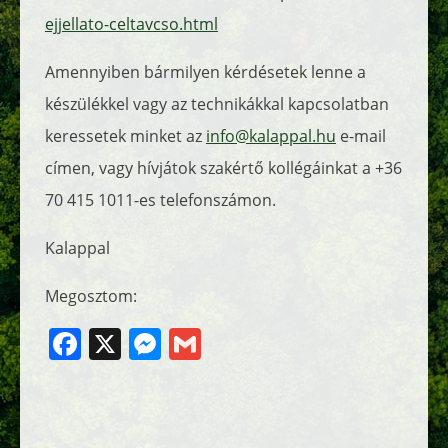
ejjellato-celtavcso.html
Amennyiben bármilyen kérdésetek lenne a
készülékkel vagy az technikákkal kapcsolatban
keressetek minket az
info@kalappal.hu
e-mail
címen, vagy hívjátok szakértő kollégáinkat a +36
70 415 1011-es telefonszámon.
Kalappal
Megosztom:
Facebook
X
Messenger
Gmail