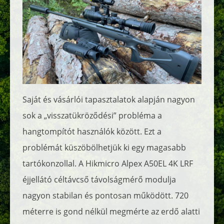
Saját és vásárlói tapasztalatok alapján nagyon
sok a „visszatükröződési” probléma a
hangtompítót használók között. Ezt a
problémát küszöbölhetjük ki egy magasabb
tartókonzollal. A Hikmicro Alpex A50EL 4K LRF
éjjellátó céltávcső távolságmérő modulja
nagyon stabilan és pontosan működött. 720
méterre is gond nélkül megmérte az erdő alatti