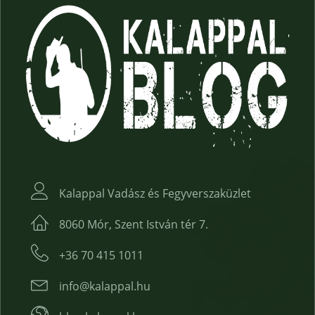
Kalappal Vadász és Fegyverszaküzlet
8060 Mór, Szent István tér 7.
+36 70 415 1011
info@kalappal.hu