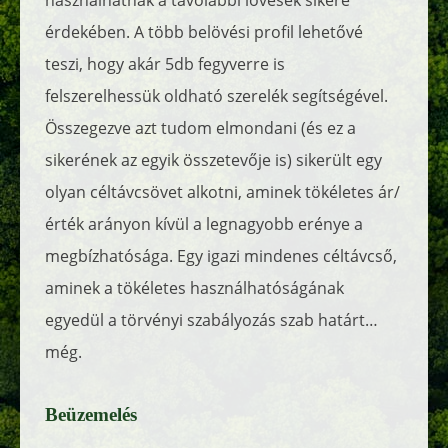
használhatnák a távolabbi lövések sikere
érdekében. A több belövési profil lehetővé
teszi, hogy akár 5db fegyverre is
felszerelhessük oldható szerelék segítségével.
Összegezve azt tudom elmondani (és ez a
sikerének az egyik összetevője is) sikerült egy
olyan céltávcsövet alkotni, aminek tökéletes ár/
érték arányon kívül a legnagyobb erénye a
megbízhatósága. Egy igazi mindenes céltávcső,
aminek a tökéletes használhatóságának
egyedül a törvényi szabályozás szab határt…
még.
Beüzemelés