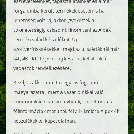
észrevételeinket, tapasztalatainkat és a már
forgalomba került termékek esetén is ha
lehetőség volt rá, akkor igyekeztek a
tökéletességig csiszolni, finomítani az Alpex
termékcsalád készülékeit. Új
szoftverfrissítésekkel, majd az új szériáknál már
(4k, 4K LRF) teljesen új készülékkel álltak a
vadászok rendelkezésére.
Kezdjük akkor most is egy kis fogalom
magyarázattal, mert a vásárlóinkkal való
kommunikáció során tévhitek, hiedelmek és
félinformációk merültek fel a Hikmicro Alpex 4K
készülékekkel kapcsolatban.