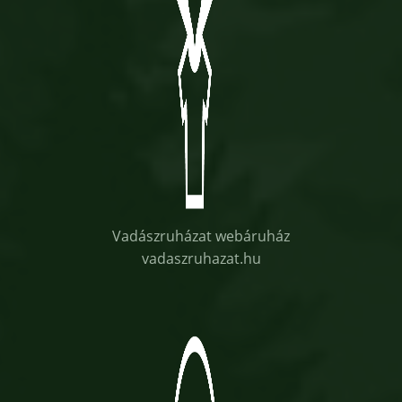
Vadászruházat webáruház
vadaszruhazat.hu