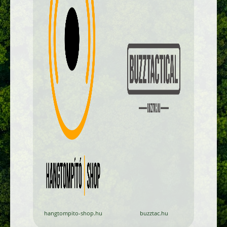
hangtompito-shop.hu
buzztac.hu