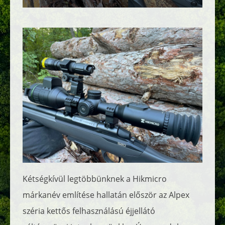
Kétségkívül legtöbbünknek a Hikmicro
márkanév említése hallatán először az Alpex
széria kettős felhasználású éjjellátó