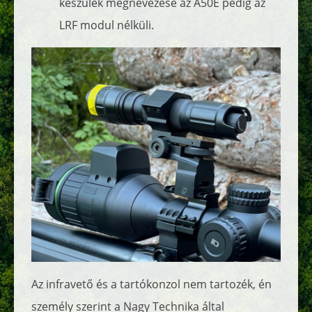
készülék megnevezése az A50E pedig az
LRF modul nélküli.
Az infravető és a tartókonzol nem tartozék, én
személy szerint a Nagy Technika által