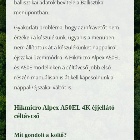
ballisztikai adatok bevitele a Ballisztika
menüpontban.
Gyakorlati probléma, hogy az infravetőt nem
érzékeli a készülékünk, ugyanis a menüben
nem állítottuk át a készülékünket nappaliról,
éjszakai üzemmódra. A Hikmicro Alpex A50EL
és A50E modelleken a céltávcső jobb első
részén manuálisan is át kell kapcsolnunk a
nappali/éjszakai váltót is.
Hikmicro Alpex A50EL 4K éjjellátó
céltávcső
Mit gondolt a költő?