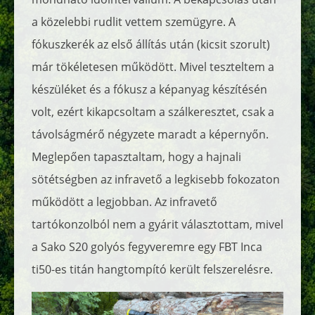
a közelebbi rudlit vettem szemügyre. A
fókuszkerék az első állítás után (kicsit szorult)
már tökéletesen működött. Mivel teszteltem a
készüléket és a fókusz a képanyag készítésén
volt, ezért kikapcsoltam a szálkeresztet, csak a
távolságmérő négyzete maradt a képernyőn.
Meglepően tapasztaltam, hogy a hajnali
sötétségben az infravető a legkisebb fokozaton
működött a legjobban. Az infravető
tartókonzolból nem a gyárit választottam, mivel
a Sako S20 golyós fegyveremre egy FBT Inca
ti50-es titán hangtompító került felszerelésre.