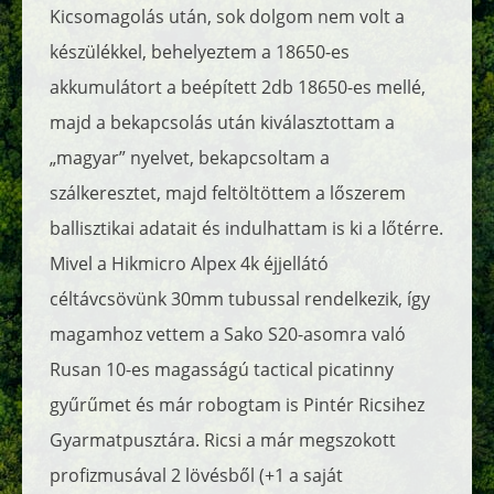
Kicsomagolás után, sok dolgom nem volt a
készülékkel, behelyeztem a 18650-es
akkumulátort a beépített 2db 18650-es mellé,
majd a bekapcsolás után kiválasztottam a
„magyar” nyelvet, bekapcsoltam a
szálkeresztet, majd feltöltöttem a lőszerem
ballisztikai adatait és indulhattam is ki a lőtérre.
Mivel a Hikmicro Alpex 4k éjjellátó
céltávcsövünk 30mm tubussal rendelkezik, így
magamhoz vettem a Sako S20-asomra való
Rusan 10-es magasságú tactical picatinny
gyűrűmet és már robogtam is Pintér Ricsihez
Gyarmatpusztára. Ricsi a már megszokott
profizmusával 2 lövésből (+1 a saját