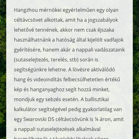
Hangzhou mérnökei egyértelműen egy olyan
céltávcsövet alkottak, amit ha a jogszabályok
lehetővé tennének, akkor nem csak éjszaka
használhatnánk a hatóság által kijelölt vadfajok
gyérítésére, hanem akár a nappali vadászataink
(sutaselejtezés, terelés, stb) során is
segítségünkre lehetne. A lövésre aktiválódó
hang és videoindítás felbecsülhetetlen értékű
kép és hanganyaghoz segít hozzá minket,
mondjuk egy sebzés esetén. A ballisztikai
kalkulátor segítségével pedig gyakorlatilag van
egy Swarovski DS céltávcsövünk is ¼ áron, amit
a nappali sutaselejtezések alkalmával