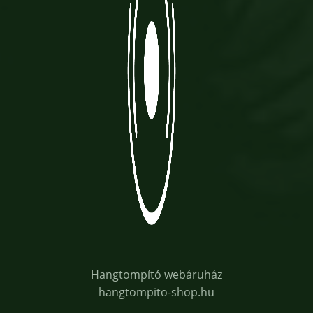
Hangtompító webáruház
hangtompito-shop.hu