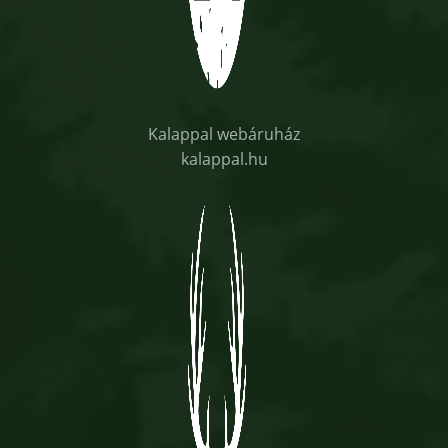
Kalappal webáruház
kalappal.hu