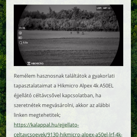
Remélem hasznosnak találtátok a gyakorlati
tapasztalataimat a Hikmicro Alpex 4k A50EL
éjjellátó céltávcsővel kapcsolatban, ha
szeretnétek megvásárolni, akkor az alábbi
linken megtehetitek;
https://kalappal.hu/ejjellato-
celtavcsoevek/9130-hikmicro-alpex-a50el-lrf-4k-