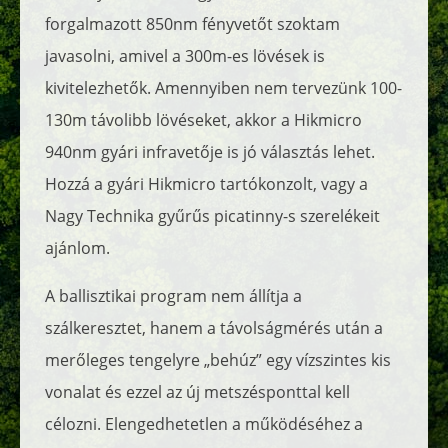
forgalmazott 850nm fényvetőt szoktam
javasolni, amivel a 300m-es lövések is
kivitelezhetők. Amennyiben nem tervezünk 100-
130m távolibb lövéseket, akkor a Hikmicro
940nm gyári infravetője is jó választás lehet.
Hozzá a gyári Hikmicro tartókonzolt, vagy a
Nagy Technika gyűrűs picatinny-s szerelékeit
ajánlom.
A ballisztikai program nem állítja a
szálkeresztet, hanem a távolságmérés után a
merőleges tengelyre „behúz” egy vízszintes kis
vonalat és ezzel az új metszésponttal kell
célozni. Elengedhetetlen a működéséhez a