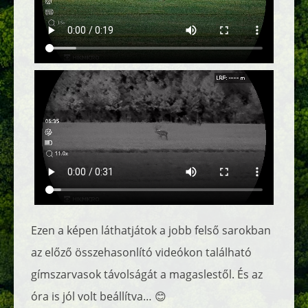
Ezen a képen láthatjátok a jobb felső sarokban
az előző összehasonlító videókon található
gímszarvasok távolságát a magaslestől. És az
óra is jól volt beállítva… 😊