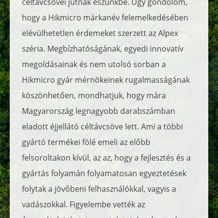
céltávcsövei jutnak eszünkbe. Úgy gondolom,
hogy a Hikmicro márkanév felemelkedésében
elévülhetetlen érdemeket szerzett az Alpex
széria. Megbízhatóságának, egyedi innovatív
megoldásainak és nem utolsó sorban a
Hikmicro gyár mérnökeinek rugalmasságának
köszönhetően, mondhatjuk, hogy mára
Magyarország legnagyobb darabszámban
eladott éjjellátó céltávcsöve lett. Ami a többi
gyártó termékei fölé emeli az előbb
felsoroltakon kívül, az az, hogy a fejlesztés és a
gyártás folyamán folyamatosan egyeztetések
folytak a jövőbeni felhasználókkal, vagyis a
vadászokkal. Figyelembe vették az