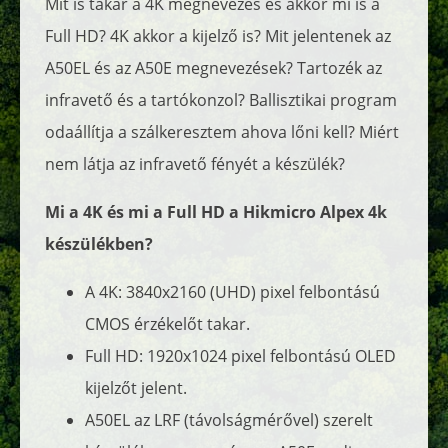
Mit is takar a 4K megnevezés és akkor mi is a
Full HD? 4K akkor a kijelző is? Mit jelentenek az
A50EL és az A50E megnevezések? Tartozék az
infravető és a tartókonzol? Ballisztikai program
odaállítja a szálkeresztem ahova lőni kell? Miért
nem látja az infravető fényét a készülék?
Mi a 4K és mi a Full HD a Hikmicro Alpex 4k
készülékben?
A 4K: 3840x2160 (UHD) pixel felbontású
CMOS érzékelőt takar.
Full HD: 1920x1024 pixel felbontású OLED
kijelzőt jelent.
A50EL az LRF (távolságmérővel) szerelt